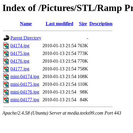
Index of /Pictures/STL/Ramp Pr
Name
Last modified
Size
Description
Parent Directory
-
04174.jpg
2010-01-13 21:54
763K
04175.jpg
2010-01-13 21:54
773K
04176.jpg
2010-01-13 21:54
770K
04177.jpg
2010-01-13 21:54
758K
mini-04174.jpg
2010-01-13 21:54
108K
mini-04175.jpg
2010-01-13 21:54
110K
mini-04176.jpg
2010-01-13 21:54
98K
mini-04177.jpg
2010-01-13 21:54
84K
Apache/2.4.58 (Ubuntu) Server at media.teeks99.com Port 443